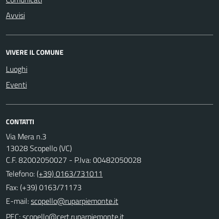
Avvisi
VIVERE IL COMUNE
Luoghi
Eventi
CONTATTI
Via Mera n.3
13028 Scopello (VC)
C.F. 82002050027 - P.Iva: 00482050028
Telefono:
(+39) 0163/731011
Fax: (+39) 0163/71173
E-mail:
PEC: