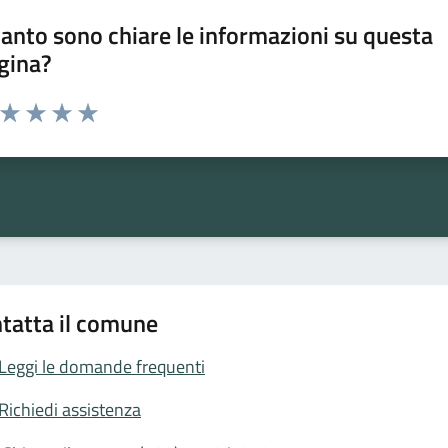
anto sono chiare le informazioni su questa
gina?
a da 1 a 5 stelle la pagina
ta 1 stelle su 5
Valuta 2 stelle su 5
Valuta 3 stelle su 5
Valuta 4 stelle su 5
Valuta 5 stelle su 5
tatta il comune
Leggi le domande frequenti
Richiedi assistenza