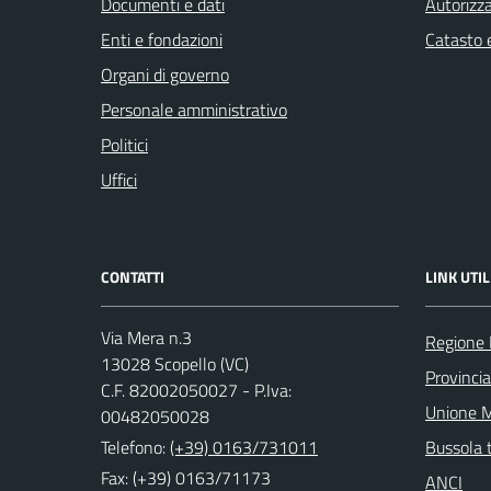
Documenti e dati
Autorizza
Enti e fondazioni
Catasto e
Organi di governo
Personale amministrativo
Politici
Uffici
CONTATTI
LINK UTIL
Via Mera n.3
Regione
13028 Scopello (VC)
Provincia 
C.F. 82002050027 - P.Iva:
Unione M
00482050028
Telefono:
(+39) 0163/731011
Bussola 
Fax: (+39) 0163/71173
ANCI