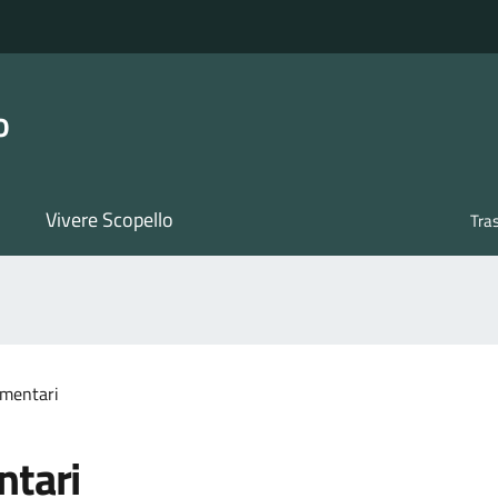
o
Vivere Scopello
Tra
imentari
ntari