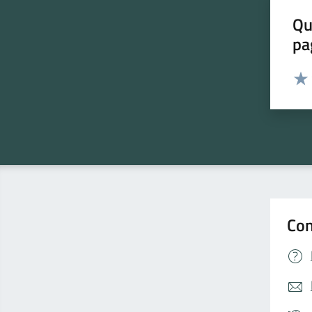
Qu
pa
Valut
Valu
Con