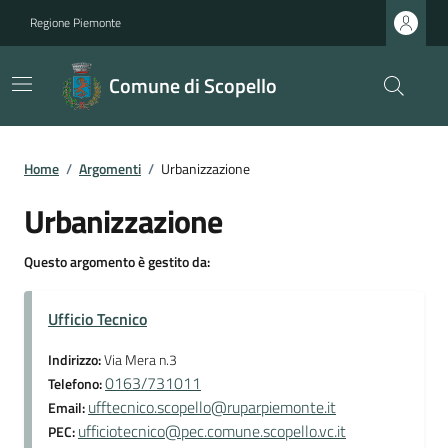
Regione Piemonte
Comune di Scopello
Home
/
Argomenti
/
Urbanizzazione
Urbanizzazione
Questo argomento è gestito da:
Ufficio Tecnico
Indirizzo:
Via Mera n.3
0163/731011
Telefono:
ufftecnico.scopello@ruparpiemonte.it
Email:
ufficiotecnico@pec.comune.scopello.vc.it
PEC: