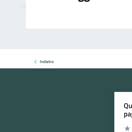
Indietro
Qu
pa
Valut