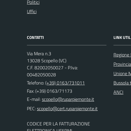
Politici
Uffici
CONTATTI
LINK UTIL
Via Mera n.3
Regione
13028 Scopello (VC)
Provincia 
C.F. 82002050027 - P.Iva:
Unione M
00482050028
Telefono:
(+39) 0163/731011
Bussola 
Fax: (+39) 0163/71173
ANCI
E-mail:
PEC:
CODICE PER LA FATTURAZIONE
ELETTRONICA UF5RML