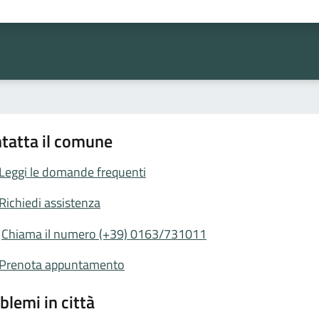
ta 1 stelle su 5
Valuta 2 stelle su 5
Valuta 3 stelle su 5
Valuta 4 stelle su 5
Valuta 5 stelle su 5
tatta il comune
Leggi le domande frequenti
Richiedi assistenza
Chiama il numero (+39) 0163/731011
Prenota appuntamento
blemi in città