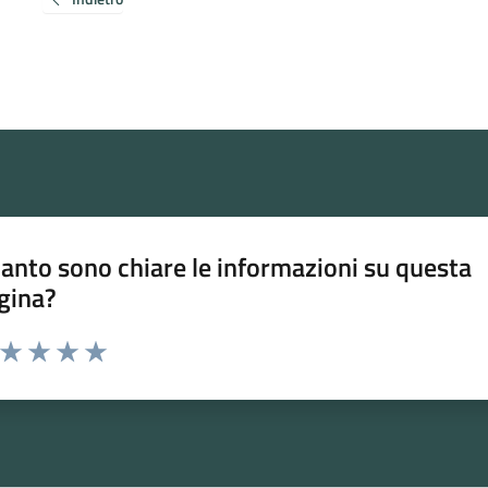
anto sono chiare le informazioni su questa
gina?
a da 1 a 5 stelle la pagina
ta 1 stelle su 5
Valuta 2 stelle su 5
Valuta 3 stelle su 5
Valuta 4 stelle su 5
Valuta 5 stelle su 5