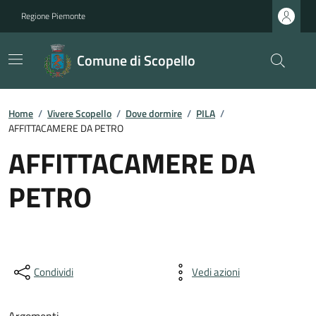
Regione Piemonte
Comune di Scopello
Home
/
Vivere Scopello
/
Dove dormire
/
PILA
/
AFFITTACAMERE DA PETRO
AFFITTACAMERE DA
PETRO
Condividi
Vedi azioni