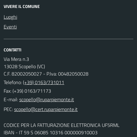
VIVERE IL COMUNE
Luoghi
Eventi
CONTATTI
Via Mera n.3
13028 Scopello (VC)
C.F. 82002050027 - P.Iva: 00482050028
Telefono:
(+39) 0163/731011
Fax: (+39) 0163/71173
E-mail:
PEC:
CODICE PER LA FATTURAZIONE ELETTRONICA UF5RML
IBAN - IT 59 S 06085 10316 000000910003