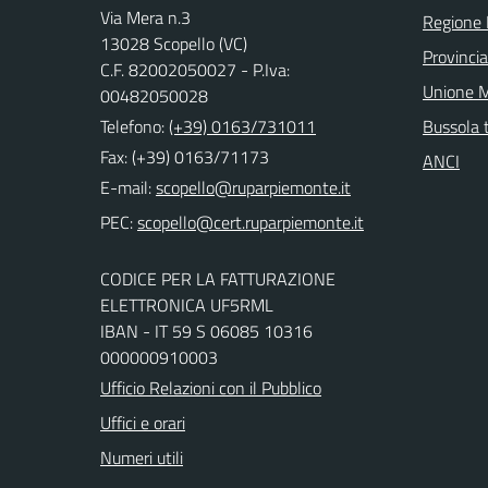
Via Mera n.3
Regione
13028 Scopello (VC)
Provincia 
C.F. 82002050027 - P.Iva:
Unione M
00482050028
Telefono:
(+39) 0163/731011
Bussola 
Fax: (+39) 0163/71173
ANCI
E-mail:
PEC:
CODICE PER LA FATTURAZIONE
ELETTRONICA UF5RML
IBAN - IT 59 S 06085 10316
000000910003
Ufficio Relazioni con il Pubblico
Uffici e orari
Numeri utili