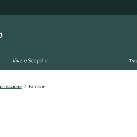
o
Vivere Scopello
Tra
formazione
/
Famacie