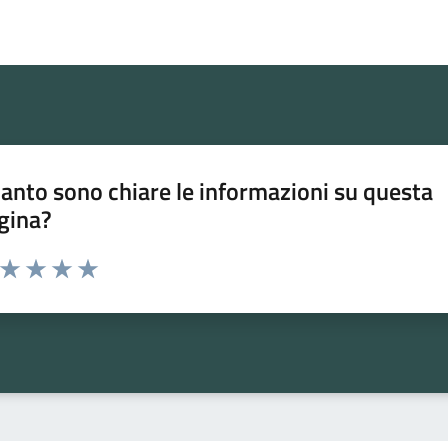
anto sono chiare le informazioni su questa
gina?
a da 1 a 5 stelle la pagina
ta 1 stelle su 5
Valuta 2 stelle su 5
Valuta 3 stelle su 5
Valuta 4 stelle su 5
Valuta 5 stelle su 5