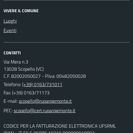
VIVERE IL COMUNE
Luoghi
Eventi
CONTATTI
Via Mera n.3
13028 Scopello (VC)
C.F. 82002050027 - P.Iva: 00482050028
Telefono:
(+39) 0163/731011
Fax: (+39) 0163/71173
E-mail:
PEC:
CODICE PER LA FATTURAZIONE ELETTRONICA UF5RML
IBAN - IT 59 S 06085 10316 000000910003