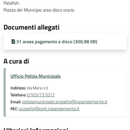
Palafish.
Piazza del Municipio area disco orario.
Documenti allegati
31 areea pagamento e disco (300,98 KB)
A cura di
Ufficio Polizia Municipale
Indirizzo:
Via Mera n.3
0163/731011
Telefono:
poliziamunicipale.scopello@ruparpiemonte.it
Email:
scopello@cert.ruparpiemonte.it
PEC: